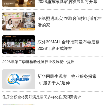
2026浦东家具家居双展即将开幕
学术中国
乡村振兴
银龄
溯源中国
图纸照进现实 在取舍间找到适配生
城市
旅游
能源
会展
活的家
彩票
娱乐
时尚
悦读
公益
一带一路
亚太网
上市公司
东外39MALL全球招商发布会启幕
2026年底正式迎客
文化产业
2026年第二季度检验检测行业发展稳中提质
地方频道
新华网民生观察丨物业服务探索
北京
天津
河北
山西
向“服务于人”延伸
辽宁
吉林
上海
江苏
住房公积金将更好满足居民多样化住房消费需求
浙江
安徽
福建
江西