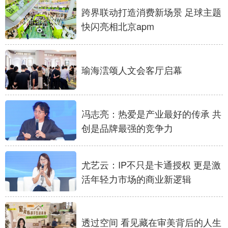
山东
河南
湖北
湖南
跨界联动打造消费新场景 足球主题
广东
广西
海南
重庆
快闪亮相北京apm
四川
贵州
云南
西藏
陕西
甘肃
青海
宁夏
瑜海澐颂人文会客厅启幕
新疆
内蒙古
黑龙江
冯志亮：热爱是产业最好的传承 共
创是品牌最强的竞争力
多语种频道
English
Español
Français
عربى
尤艺云：IP不只是卡通授权 更是激
Русский язык
日本語
한국어
活年轻力市场的商业新逻辑
Deutsch
Português
透过空间 看见藏在审美背后的人生