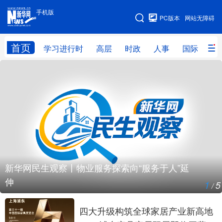
手机版
手机版
PC版本
网站无障碍
网站地图
首页
学习进行时
高层
时政
人事
国际
财
学习进行时
高层
时政
人事
国际
财经
网评
港澳
台湾
思客智库
全球连线
教育
科技
科创
量子
体育
文化
书画
健康
军事
新华网民生观察丨物业服务探索向“服务于人”延
访谈
视频
图片
政务
伸
1
5
/
法律
中央文件
金融
汽车
四大升级构筑全球家居产业新高地
食品
人居
信息化
数字经济