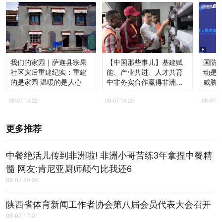
我们的家园｜萨迦县宗果
【中国那些事儿】基建赋
国防部
社区灾后重建纪实：重建
能、产业共进、人才共育
动是
的是家园 温暖的是人心
中非务实合作赢得非洲青
威胁
年高度认同
08-07 14:22
08-07 14:20
08-07 1
更多推荐
中餐绝活儿传到非洲啦! 非洲小哥苦练3年拿捏中餐精
髓 网友:肯尼亚厨师颠勺比我还6
08-07 20:26
陕西省体育新闻工作者协会第八届会员代表大会召开
08-07 17:31