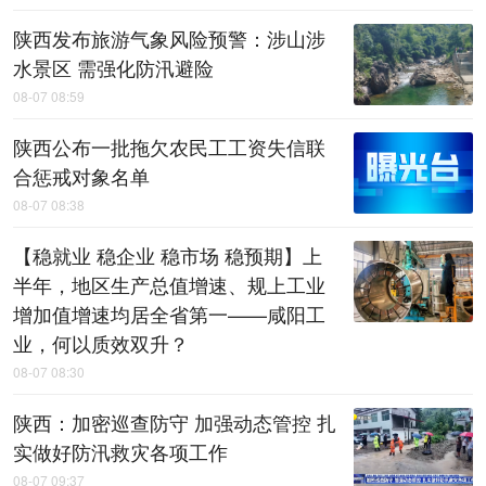
陕西发布旅游气象风险预警：涉山涉
水景区 需强化防汛避险
08-07 08:59
陕西公布一批拖欠农民工工资失信联
合惩戒对象名单
08-07 08:38
【稳就业 稳企业 稳市场 稳预期】上
半年，地区生产总值增速、规上工业
增加值增速均居全省第一——咸阳工
业，何以质效双升？
08-07 08:30
陕西：加密巡查防守 加强动态管控 扎
实做好防汛救灾各项工作
08-07 09:37