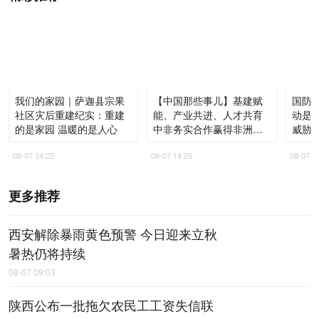
我们的家园｜萨迦县宗果
【中国那些事儿】基建赋
国防部
社区灾后重建纪实：重建
能、产业共进、人才共育
动是
的是家园 温暖的是人心
中非务实合作赢得非洲青
威胁
年高度认同
08-07 14:22
08-07 14:20
08-07 1
更多推荐
西安解除暴雨黄色预警 今日迎来立秋
暑热仍将持续
08-07 09:03
陕西公布一批拖欠农民工工资失信联