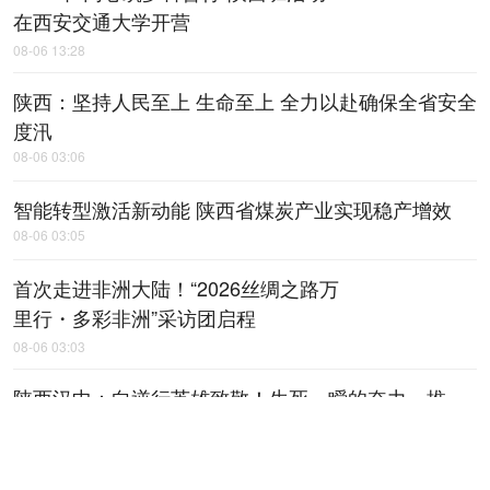
在西安交通大学开营
08-06 13:28
陕西：坚持人民至上 生命至上 全力以赴确保全省安全
度汛
08-06 03:06
智能转型激活新动能 陕西省煤炭产业实现稳产增效
08-06 03:05
首次走进非洲大陆！“2026丝绸之路万
里行・多彩非洲”采访团启程
08-06 03:03
陕西汉中：向逆行英雄致敬！生死一瞬的奋力一推