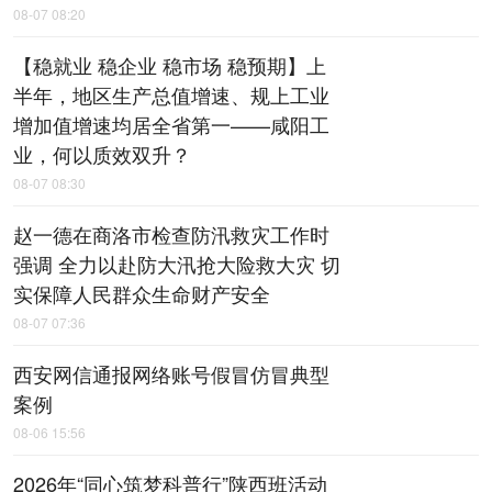
08-07 08:20
【稳就业 稳企业 稳市场 稳预期】上
半年，地区生产总值增速、规上工业
增加值增速均居全省第一——咸阳工
业，何以质效双升？
08-07 08:30
赵一德在商洛市检查防汛救灾工作时
强调 全力以赴防大汛抢大险救大灾 切
实保障人民群众生命财产安全
08-07 07:36
西安网信通报网络账号假冒仿冒典型
案例
08-06 15:56
2026年“同心筑梦科普行”陕西班活动