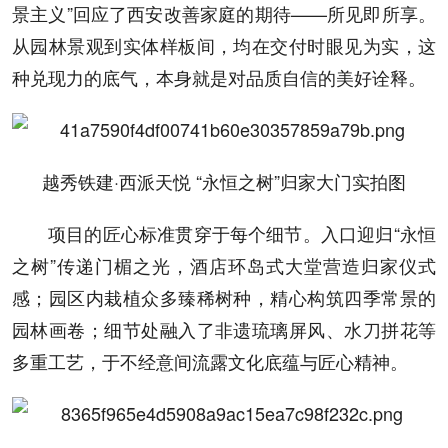
景主义”回应了西安改善家庭的期待——所见即所享。
从园林景观到实体样板间，均在交付时眼见为实，这
种兑现力的底气，本身就是对品质自信的美好诠释。
越秀铁建·西派天悦 “永恒之树”归家大门实拍图
项目的匠心标准贯穿于每个细节。入口迎归“永恒
之树”传递门楣之光，酒店环岛式大堂营造归家仪式
感；园区内栽植众多臻稀树种，精心构筑四季常景的
园林画卷；细节处融入了非遗琉璃屏风、水刀拼花等
多重工艺，于不经意间流露文化底蕴与匠心精神。