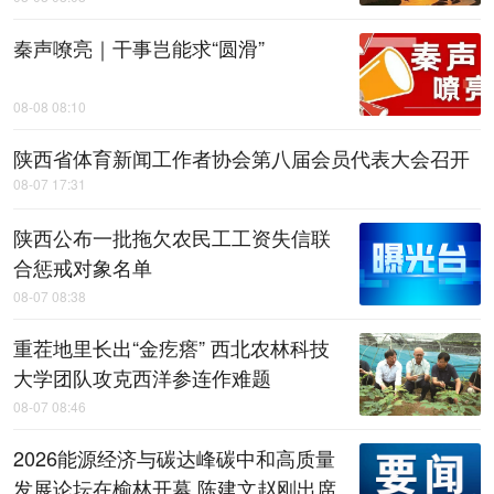
秦声嘹亮｜干事岂能求“圆滑”
08-08 08:10
陕西省体育新闻工作者协会第八届会员代表大会召开
08-07 17:31
陕西公布一批拖欠农民工工资失信联
合惩戒对象名单
08-07 08:38
重茬地里长出“金疙瘩” 西北农林科技
大学团队攻克西洋参连作难题
08-07 08:46
2026能源经济与碳达峰碳中和高质量
发展论坛在榆林开幕 陈建文赵刚出席