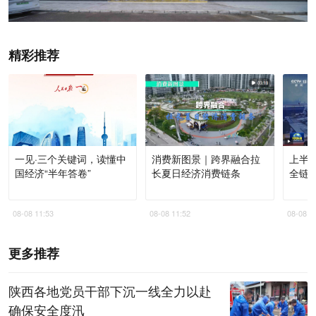
精彩推荐
一见·三个关键词，读懂中
消费新图景｜跨界融合拉
上半
国经济“半年答卷”
长夏日经济消费链条
全链
08-08 11:53
08-08 11:52
08-08 1
更多推荐
陕西各地党员干部下沉一线全力以赴
确保安全度汛