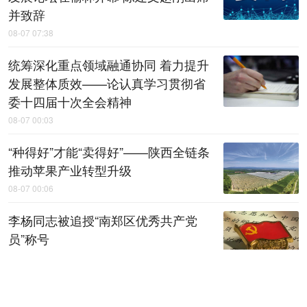
并致辞
08-07 07:38
统筹深化重点领域融通协同 着力提升
发展整体质效——论认真学习贯彻省
委十四届十次全会精神
08-07 00:03
“种得好”才能“卖得好”——陕西全链条
推动苹果产业转型升级
08-07 00:06
李杨同志被追授“南郑区优秀共产党
员”称号
08-07 00:18
上半年陕西规上工业运行平稳