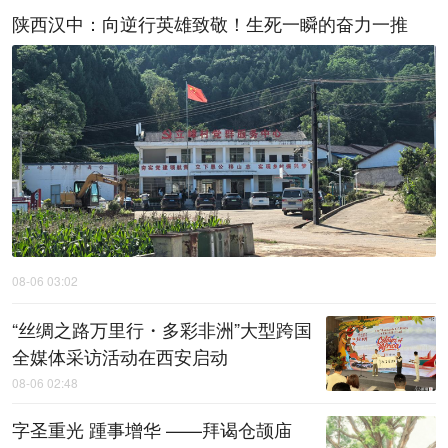
陕西汉中：向逆行英雄致敬！生死一瞬的奋力一推
08-06 03:02
“丝绸之路万里行・多彩非洲”大型跨国
全媒体采访活动在西安启动
08-06 02:48
字圣重光 踵事增华 ——拜谒仓颉庙