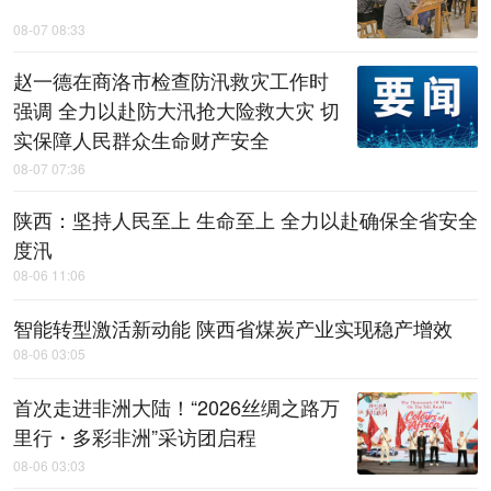
08-07 08:33
赵一德在商洛市检查防汛救灾工作时
强调 全力以赴防大汛抢大险救大灾 切
实保障人民群众生命财产安全
08-07 07:36
陕西：坚持人民至上 生命至上 全力以赴确保全省安全
度汛
08-06 11:06
智能转型激活新动能 陕西省煤炭产业实现稳产增效
08-06 03:05
首次走进非洲大陆！“2026丝绸之路万
里行・多彩非洲”采访团启程
08-06 03:03