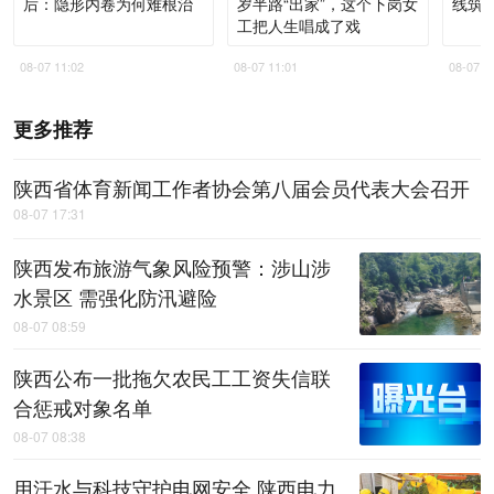
后：隐形内卷为何难根治
岁半路“出家”，这个下岗女
线筑进
工把人生唱成了戏
08-07 11:02
08-07 11:01
08-07 1
更多推荐
陕西省体育新闻工作者协会第八届会员代表大会召开
08-07 17:31
陕西发布旅游气象风险预警：涉山涉
水景区 需强化防汛避险
08-07 08:59
陕西公布一批拖欠农民工工资失信联
合惩戒对象名单
08-07 08:38
用汗水与科技守护电网安全 陕西电力