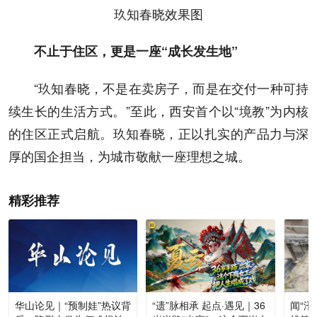
玖知春晓效果图
不止于住区，更是一座“成长发生地”
“玖知春晓，不是在卖房子，而是在交付一种可持
续生长的生活方式。”至此，西安首个以“境教”为内核
的住区正式启航。玖知春晓，正以扎实的产品力与深
厚的国企担当，为城市敬献一座理想之城。
精彩推荐
华山论见｜“预制娃”热议背
“遗”脉相承 起点·遇见｜36
闻“汛