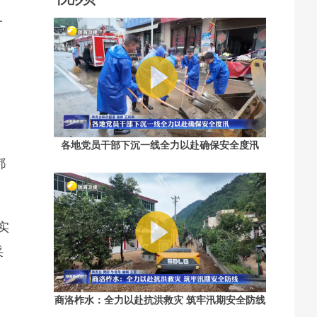
一
各地党员干部下沉一线全力以赴确保安全度汛
都
实
采
商洛柞水：全力以赴抗洪救灾 筑牢汛期安全防线
、