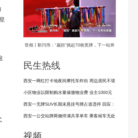
岫
星
，
世相丨靳闫伟：“扁担”挑起70枚奖牌，下一站奔
这
赴新疆
民生热线
西安一网红打卡地夜间摩托车炸街 周边居民不堪
其扰 回应：将持续开展专项整治行动
小区物业以限制购水量催缴物业费 业主1000元
装修押金抵扣物业费 兴平市住建局：已责令物业
西安一无牌SUV长期未悬挂号牌占道违停 回应：
整改
驾驶人被记9分罚款200元
西安一公交站牌两侧停满共享单车 乘客候车无处
式
落脚 回应：已督促清理 加大巡查力度
视频