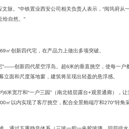
应文脉。”中铁置业西安公司相关负责人表示，“阅筠府从
让给自然。”
-169㎡创新四代宅，在产品力上做出多项突破。
宅”——创新四代星空浮岛。超6米的垂直挑空，使每一户
玻幕立面和尺度落地窗，建筑将呈现出轻盈的悬浮感。
约6米宽厅和“一户三园”（南北错层露台+观景通廊），让
200㎡以内实现了客厅挑空，配合全景舱端厅和270°转角
标准，通过五重静音体系（三玻一腔一夹胶玻璃、同层排水