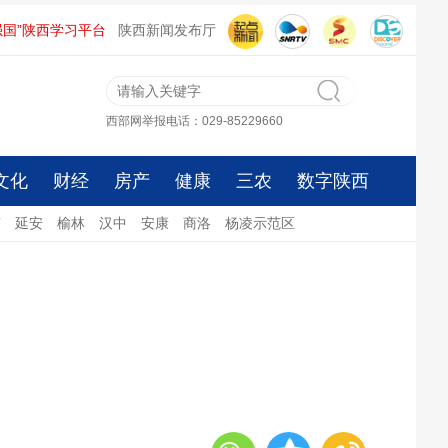
强国”陕西学习平台
陕西新闻发布厅
西部网举报电话：029-85229660
文化
财经
房产
健康
三农
数字陕西
南
延安
榆林
汉中
安康
商洛
杨凌示范区