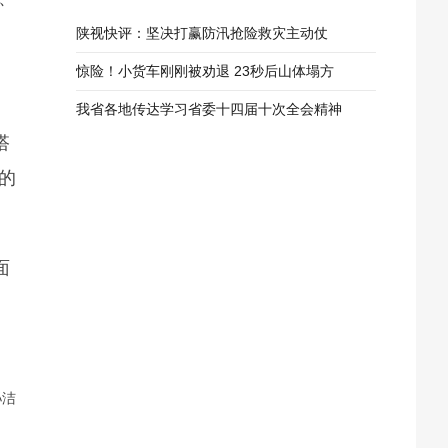
陕视快评：坚决打赢防汛抢险救灾主动仗
惊险！小货车刚刚被劝退 23秒后山体塌方
我省各地传达学习省委十四届十次全会精神
搭
的
面
孙洁