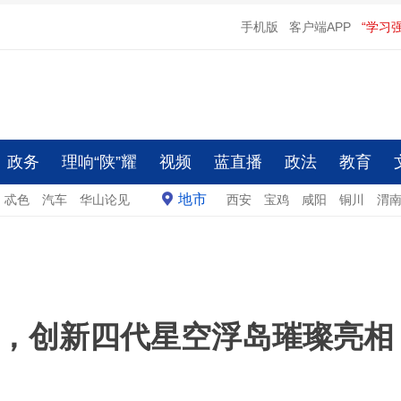
手机版
客户端APP
“学习
政务
理响“陕”耀
视频
蓝直播
政法
教育
地市
忒色
汽车
华山论见
西安
宝鸡
咸阳
铜川
渭
，创新四代星空浮岛璀璨亮相