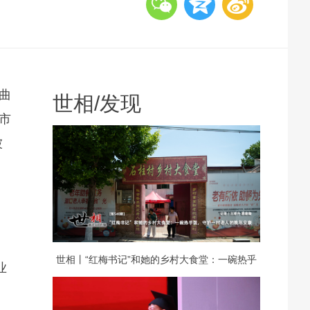
曲
世相
/
发现
市
被
世相丨“红梅书记”和她的乡村大食堂：一碗热乎
业
饭，守护一村老人的晚年安康