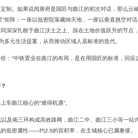
只定制。如果说阅唐府是国匠与曲江的初次对话，那么云
星”矩阵：一座以低密院落藏纳天地，一座以垂直挑空对话
共同深深扎根于曲江沃土之上、踩在土地价值跃升的节点
维为多元生活提案，从而推动区域人居标准的迭代。
价：“中铁置业在曲江的布局，是在用国匠的标准，回应
答？
为上车曲江核心的“难得机遇”。
线以及南三环构成高效路网，曲江二中、曲江三小等一站
的低密属性——约2.5的容积率，在主城核心已属奢侈。