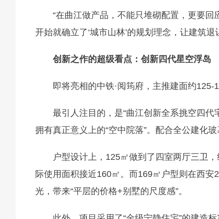
“在曲江做产品，不能只堆砌配置，更要回
开始就确立了‘城市山林’的规划理念，让建筑退
创新之作的超级看点
：创新四代星空浮岛
即将亮相的中铁·阅筠府，主推建面约125
最引人注目的，是“曲江创新全系挑空四代
拥有真正意义上的“空中院落”。配合全公建化
户型设计上，125㎡做到了四室两厅三卫，
际使用面积接近160㎡。而169㎡户型则在西安
光，带来“平层的价格+别墅的尺度感”。
此外，项目采用了“金级宁静住宅”的建造