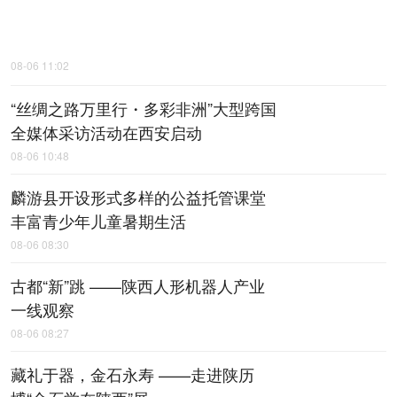
08-06 11:02
“丝绸之路万里行・多彩非洲”大型跨国
全媒体采访活动在西安启动
08-06 10:48
麟游县开设形式多样的公益托管课堂
丰富青少年儿童暑期生活
08-06 08:30
古都“新”跳 ——陕西人形机器人产业
一线观察
08-06 08:27
藏礼于器，金石永寿 ——走进陕历