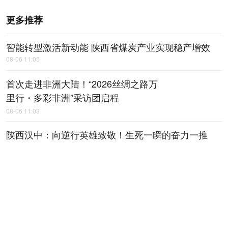
更多推荐
智能转型激活新动能 陕西省煤炭产业实现稳产增效
08-06 11:05
首次走进非洲大陆！“2026丝绸之路万
里行・多彩非洲”采访团启程
08-06 11:03
陕西汉中：向逆行英雄致敬！生死一瞬的奋力一推