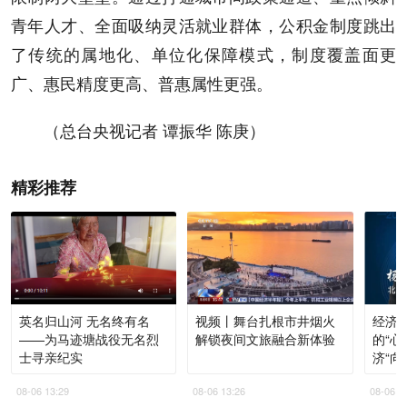
青年人才、全面吸纳灵活就业群体，公积金制度跳出
了传统的属地化、单位化保障模式，制度覆盖面更
广、惠民精度更高、普惠属性更强。
（总台央视记者 谭振华 陈庚）
精彩推荐
英名归山河 无名终有名
视频丨舞台扎根市井烟火
经济
——为马迹塘战役无名烈
解锁夜间文旅融合新体验
的“心
士寻亲纪实
济“向
08-06 13:29
08-06 13:26
08-06 1