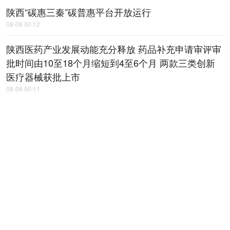
陕西“碳惠三秦”碳普惠平台开放运行
08-06 00:12
陕西医药产业发展动能充分释放 药品补充申请审评审
批时间由10至18个月缩短到4至6个月 两款三类创新
医疗器械获批上市
08-06 00:11
旬阳：风雨中，​干群同心守护家园
08-06 00:10
“他总是冲在前面” ——追记汉中市南
郑区立峰村党总支书记李杨
08-06 00:09
传承红色基因 汲取奋进力量
08-06 00:07